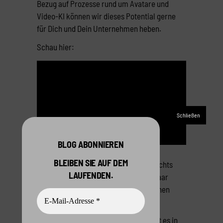
Bezug auf Prozesse rund um Avatare und
Video-KI können wir dieses Potential gerne
für Dich und Dein Unternehmen heben.
Schau hier:
BLOG ABONNIEREN
BLEIBEN SIE AUF DEM
Das Video selber ist zwar eigentlich nichts
LAUFENDEN.
Besonderes. Ein Video, das über ein paar
Avatar-Neuigkeiten der letzten 4 Wochen
informiert.
Aber der Entstehungsprozess – der hat es in