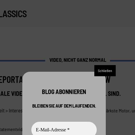
LASSICS
VIDEO, NICHT GANZ NORMAL
REPORTAGE, STATEMENT, INTERVIEW
BLOG ABONNIEREN
LE VIDEOS, DIE DOCH NICHT GANZ NORMAL SIND.
BLEIBEN SIE AUF DEM LAUFENDEN.
t > Interesse > Verlangen > Action >
Videos sind der stärkste Motor,
Statementvideos: