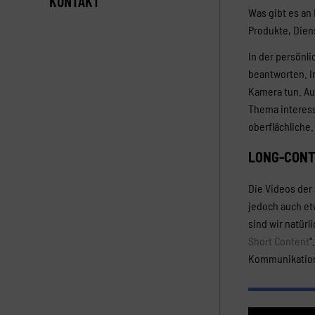
KONTAKT
Was gibt es an
Produkte, Dien
In der persönl
beantworten.
I
Kamera tun. Au
Thema interess
oberflächliche.
LONG-CONT
Die Videos der
jedoch auch et
sind wir natürl
Short Content
“
Kommunikation 