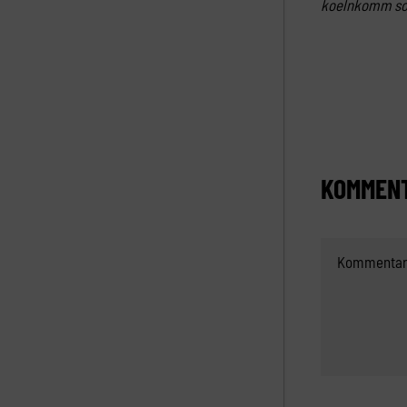
koelnkomm so
KOMMENT