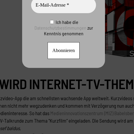
Ich habe die
Datenschutzbestimmungen
zur
Kenntnis genommen
 WIRD INTERNET-TV-THE
urzvideo-App die am schnellsten wachsende App weltweit. Kurzvideos
n nicht mehr wegzudenken und kommen mit Verzögerung nun auch in De
dieninteresse. So hat das
Medieninnovationszentrum (MIZ) Babelsbe
TV-Talkrunde zum Thema “Kurzfilm” eingeladen. Die Sendung wird am 14
osef baldus,