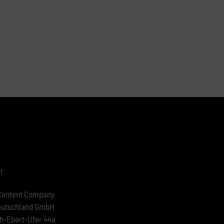
T
Content Company
eutschland GmbH
ch-Ebert-Ufer 44a