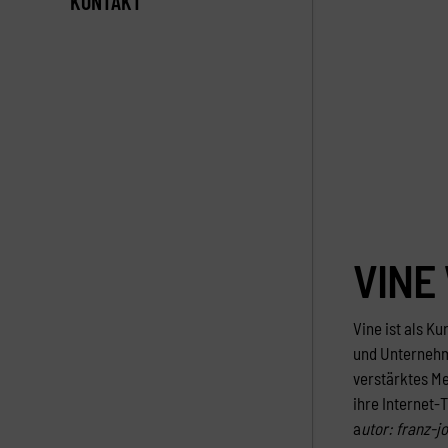
KONTAKT
VINE
Vine ist als K
und Unternehme
verstärktes Me
ihre Internet-
a
utor: franz-j