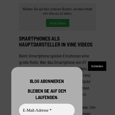
Klicken Sie auf den unteren Button, um den Inhalt
von vine.co zu laden.
Inhalt laden
SMARTPHONES ALS
HAUPTDARSTELLER IN VINE VIDEOS
Beim Smartphone spielen Emotionen eine
große Rolle. Wer das Smartphone von XY
besitzt, fühlt sich mit der Marke und dem,
wofür sie steht, verbunden. Die Konkurrenz
BLOG ABONNIEREN
unter den Unternehmen ist groß. Der Markt
heiß umkämpft. Immer wieder erscheinen
BLEIBEN SIE AUF DEM
neue Modelle, die die Kunden begeistern
LAUFENDEN.
sollen. Bessere Kamera, wasserdicht,
schnelleres Internet, dünner, größer, usw. Um
ihre neuen Modelle zu verkaufen, ergänzen