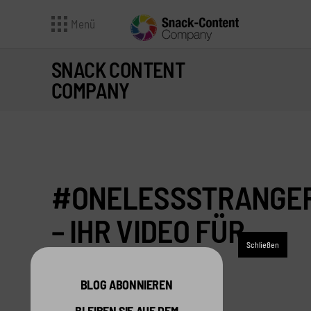
Menü
SNACK CONTENT
COMPANY
#ONELESSSTRANGE
– IHR VIDEO FÜR
AIRBNB
BLOG ABONNIEREN
MACHT MIT BEI DER AIRBNB-