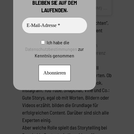
BLEIBEN SIE AUF DEM
EIN VON FJBALDUS (@KOELNKOMM) GEPOSTETES VIDEO AM
LAUFENDEN.
“Unser Gehirn ist ausgelegt für Geschichten”,
sagt “Schweigen der Lämmer”-Produzent
Edward Saxon und eröffnete damit die
Ich habe die
Session “Die Macht von Geschichten im
Datenschutzbestimmungen
zur
digitalen Zeitalter” auf der Digial Konferenz
Kenntnis genommen
SXSW in Austin, Texas
.
Geschichten werden immer und überall
erzählt. Und das schon seit Jahrhunderten. Ob
Face-to-Face oder online über Facebook,
Instagram, You Tube, Snapchat, Vine und Co.:
Gute Storys, egal ob mit Worten, Bildern oder
Videos erzählt, bilden die Grundlage für
erfolgreichen Content. Darüber sind sich alle
Experten einig.
Aber welche Rolle spielt das Storytelling bei