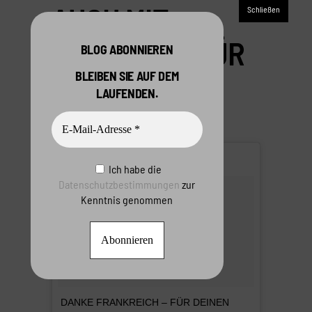
AUCH MIT
KATEGORIE FÜR
BLOG ABONNIEREN
SNACK-
BLEIBEN SIE AUF DEM
LAUFENDEN.
CONTENT
Ich habe die
Datenschutzbestimmungen
zur
Kenntnis genommen
DANKE FRANKREICH – FÜR DEINEN