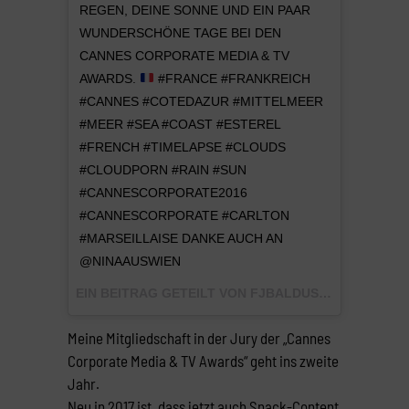
REGEN, DEINE SONNE UND EIN PAAR
WUNDERSCHÖNE TAGE BEI DEN
CANNES CORPORATE MEDIA & TV
AWARDS.
#FRANCE #FRANKREICH
#CANNES #COTEDAZUR #MITTELMEER
#MEER #SEA #COAST #ESTEREL
#FRENCH #TIMELAPSE #CLOUDS
#CLOUDPORN #RAIN #SUN
#CANNESCORPORATE2016
#CANNESCORPORATE #CARLTON
#MARSEILLAISE DANKE AUCH AN
@NINAAUSWIEN
EIN BEITRAG GETEILT VON FJBALDUS (@KOELNKOMM) AM
Meine Mitgliedschaft in der Jury der „Cannes
Corporate Media & TV Awards“ geht ins zweite
Jahr.
Neu in 2017 ist, dass jetzt auch Snack-Content