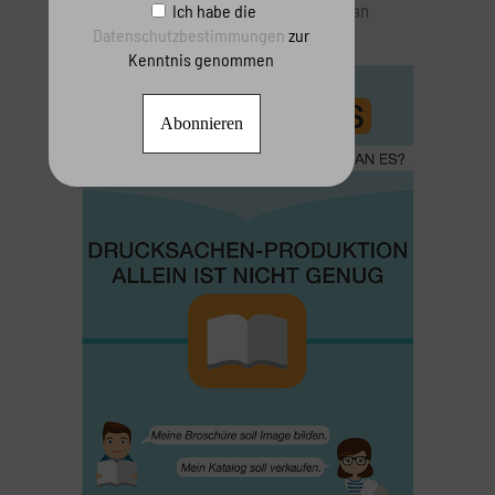
> Print-Snacks – wie kommuniziert man
Ich habe die
Datenschutzbestimmungen
zur
Print-Produkte online?
Kenntnis genommen