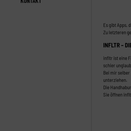
KONTAKT
Es gibt Apps, 
Zu letzteren g
INFLTR – D
infltr ist ein
schier unglaub
Bei mir selber
unterziehen.
Die Handhabung
Sie öffnen inf