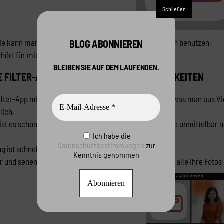
die kann man benutzen – und es gibt Apps, die muss man benutzen.
BLOG ABONNIEREN
ehört für mich
infltr
.
BLEIBEN SIE AUF DEM LAUFENDEN.
IE FILTER-APP MIT UNBEGRENZTEN MÖGLICHKEITEN
e Filter-App mit unbegrenzten Filtermöglichkeiten – und was man aus Vi
lich.
 ist es schon fast ein automatisierter Vorgang, ein Video unmittelbar 
Ich habe die
Datenschutzbestimmungen
zur
 ist schnell und einfach:
Kenntnis genommen
ltr und sehen dort in übersichtlicher großer Kachelform alle Ihre Foto