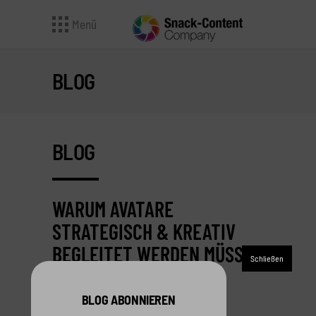
Menü
BLOG
BLOG
WARUM AVATARE
STRATEGISCH & KREATIV
BEGLEITET WERDEN MÜSSEN
29. Januar 2026
BLOG ABONNIEREN
STUDIO-AVATARE SIND