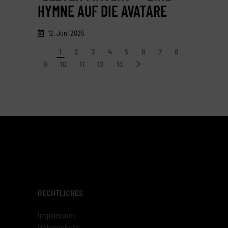
HYMNE AUF DIE AVATARE
12. Juni 2025
1
2
3
4
5
6
7
8
9
10
11
12
13
RECHTLICHES
Impressum
Datenschutz