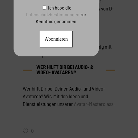
Hier testen wir regelmäßig neue Avatar-
Ich habe die
Plattformen – aktuell dei neuen Agents von D-
Datenschutzbestimmungen
zur
ID.
Kenntnis genommen
Auch mal ausprobieren?
Dann klick auf unsere Video Avatar-
Assistentin Ainar und plaudere ein wenig mit
ihr. Viel Spaß.
WER HILFT DIR BEI AUDIO- &
VIDEO- AVATAREN?
Wer hilft Dir bei Deinen Audio- und Video-
Avataren? Wir. Mit den Ideen und
Dienstleistungen unserer
Avatar-Masterclass.
0