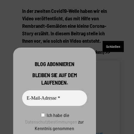
In der zweiten Covid19-Welle haben wir ein
Video veröffentlicht, das mit Hilfe von
Rembrandt-Gemälden eine kleine Corona-
Story erzählt. In diesem Beitrag stelle ich
Ihnen vor, wie solch ein Video entsteht.
Hier zunächst das Video (bitte anklicken) >>
BLOG ABONNIEREN
BLEIBEN SIE AUF DEM
LAUFENDEN.
Ich habe die
Datenschutzbestimmungen
zur
Kenntnis genommen