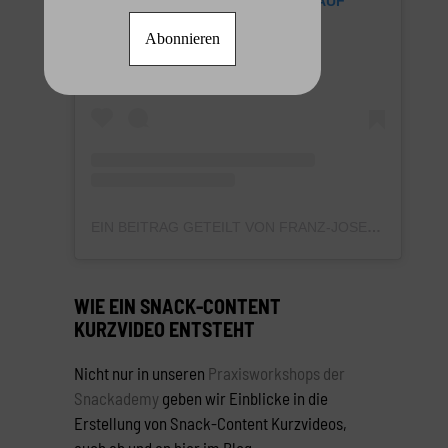
SIEH DIR DIESEN BEITRAG AUF
INSTAGRAM AN
EIN BEITRAG GETEILT VON FRANZ-JOSEF BALDUS (@SNACKCONTENT_DE)
WIE EIN SNACK-CONTENT
KURZVIDEO ENTSTEHT
Nicht nur in unseren
Praxisworkshops der
Snackademy
geben wir Einblicke in die
Erstellung von Snack-Content Kurzvideos,
auch ab und an hier im Blog.