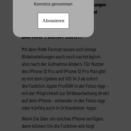
Kenntnis genommen
iOS 14.3 – unter anderem mit Auswirkungen
auf die Foto-Kamera: das RAW-Format
kommt.
DAS RAW-FORMAT KOMMT
Mit dem RAW-Format lassen sich einige
Bildeinstellungen auch noch nachträglich,
also nach der Aufnahme ändern. Für Nutzer
des iPhone 12 Pro und iPhone 12 Pro Max gibt
es mit dem Update auf iOS 14.3 ab sofort
die
Funktion
Apple ProRAW in der
Fotos-App –
mit der Möglichkeit zur Bildbearbeitung direkt
auf dem iPhone – entweder in der Fotos-App
oder künftig auch in Drittanbieter-Apps.
Wenn Sie über ein solches iPhone verfügen,
dann können Sie die Funktion wie folgt