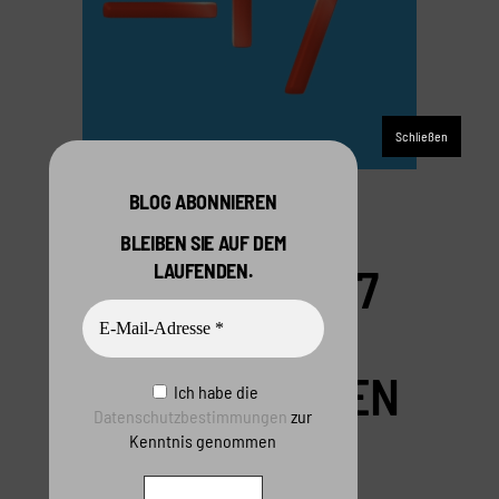
BLOG ABONNIEREN
NEUE
BLEIBEN SIE AUF DEM
INFOGRAFIK: 17
LAUFENDEN.
SNACK-
CONTENT IDEEN
Ich habe die
Datenschutzbestimmungen
zur
FÜR KLEINE
Kenntnis genommen