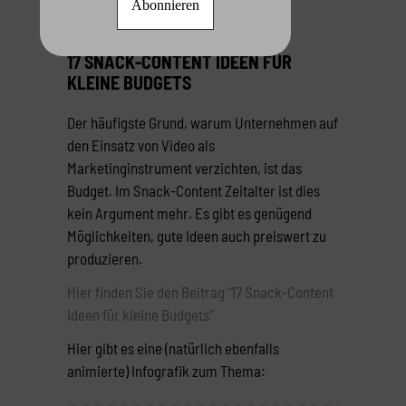
BUDGETS
17 SNACK-CONTENT IDEEN FÜR
KLEINE BUDGETS
Der häufigste Grund, warum Unternehmen auf
den Einsatz von Video als
Marketinginstrument verzichten, ist das
Budget. Im Snack-Content Zeitalter ist dies
kein Argument mehr. Es gibt es genügend
Möglichkeiten, gute Ideen auch preiswert zu
produzieren.
Hier finden Sie den Beitrag “17 Snack-Content
Ideen für kleine Budgets”
Hier gibt es eine (natürlich ebenfalls
animierte) Infografik zum Thema: