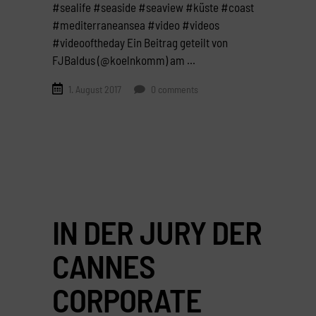
#sealife #seaside #seaview #küste #coast
#mediterraneansea #video #videos
#videooftheday Ein Beitrag geteilt von
FJBaldus (@koelnkomm) am
1. August 2017
0 comments
IN DER JURY DER
CANNES
CORPORATE