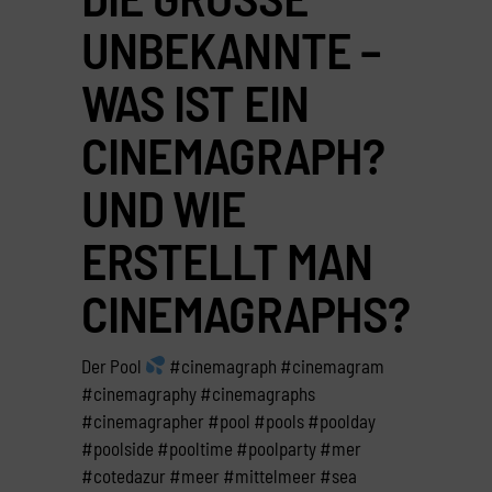
NBEKANNTE – W
AS IST EIN C
INEMAGRAPH? U
ND WIE E
RSTELLT MAN C
INEMAGRAPHS?
Der Pool
#cinemagraph #cinemagram
#cinemagraphy #cinemagraphs
#cinemagrapher #pool #pools #poolday
#poolside #pooltime #poolparty #mer
#cotedazur #meer #mittelmeer #sea