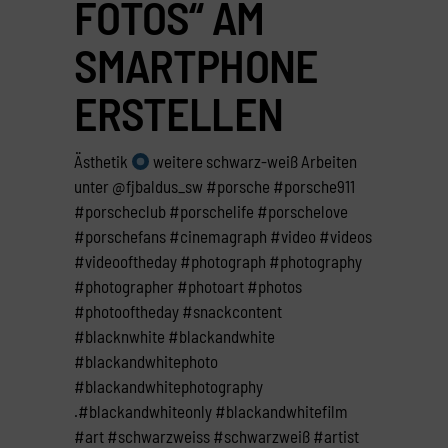
FOTOS“ AM
SMARTPHONE
ERSTELLEN
Ästhetik
weitere schwarz-weiß Arbeiten
unter @fjbaldus_sw #porsche #porsche911
#porscheclub #porschelife #porschelove
#porschefans #cinemagraph #video #videos
#videooftheday #photograph #photography
#photographer #photoart #photos
#photooftheday #snackcontent
#blacknwhite #blackandwhite
#blackandwhitephoto
#blackandwhitephotography
.#blackandwhiteonly #blackandwhitefilm
#art #schwarzweiss #schwarzweiß #artist