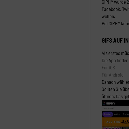
GIPHY wurde 20
Facebook, Twit
wollen.
Bei GIPHY kön
GIFS AUF I
Als erstes müs
Die App finden 
Für iOS
Für Android
Danach wählen
Sollten Sie üb
öffnen. Das ge