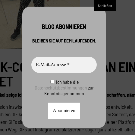
BLOG ABONNIEREN
BLEIBEN SIE AUF DEM LAUFENDEN.
K-CONTENT: WIE MAN EIN
ET
Ich habe die
Datenschutzbestimmungen
zur
Kenntnis genommen
kel zeige ich Ihnen, wie Sie das eigentlich Unmögliche schaffen, näm
sich inzwischen zu DER Anlaufstelle für Fotos und Videos entwickelt.
h ein GIF kreiert haben und es dort posten wollen, stellen Sie fest, da
enn GIFs sind extrem stark im Kommen und dürfen auf einer Plattform
inen Weg, GIFs auf Instagram zu platzieren – sogar ganz offiziell, all